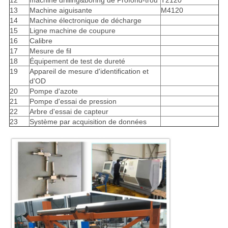
13
Machine aiguisante
M4120
14
Machine électronique de décharge
CONTRÔLE
15
Ligne machine de coupure
DE
16
Calibre
17
Mesure de fil
QUALITÉ
18
Équipement de test de dureté
19
Appareil de mesure d'identification et
d'OD
CONTACTEZ-
20
Pompe d'azote
21
Pompe d'essai de pression
NOUS
22
Arbre d'essai de capteur
23
Système par acquisition de données
NOUVELLES
CAS
BLOG