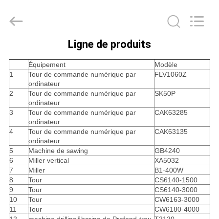
2026
Techcore
Oil
Tools
Co.,Ltd,.
All
Ligne de produits
Rights
MAISON
Reserved.
Équipement
Modèle
1
Tour de commande numérique par
FLV1060Z
PRODUITS
ordinateur
2
Tour de commande numérique par
SK50P
ordinateur
AU
3
Tour de commande numérique par
CAK63285
ordinateur
SUJET
4
Tour de commande numérique par
CAK63135
ordinateur
DE
5
Machine de sawing
GB4240
NOUS
6
Miller vertical
XA5032
7
Miller
B1-400W
8
Tour
CS6140-1500
9
Tour
CS6140-3000
VISITE
10
Tour
CW6163-3000
D'USINE
11
Tour
CW6180-4000
12
machine drilling&boring de Profond-trou
T2120