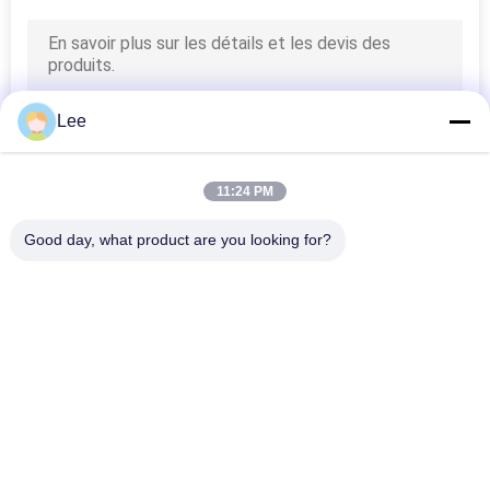
Lee
11:24 PM
Good day, what product are you looking for?
Catégories populaires
Tous
Outils D'huile De 
Outils D'essai De 
Downhole
Tige De Perceuse
Emballeur 
Ouvrez Le Trou DST
Recouvrable
Choisissez La Valve 
Valve De Circulation 