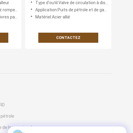
lleur
Type d'outil:Valve de circulation à disque de rupture
ation Acidizing
Application:Puits de pétrole et de gaz rompant le service
pouce carré
Matériel:Acier allié
CONTACTEZ
 RD
 pétrole
 de la pression de