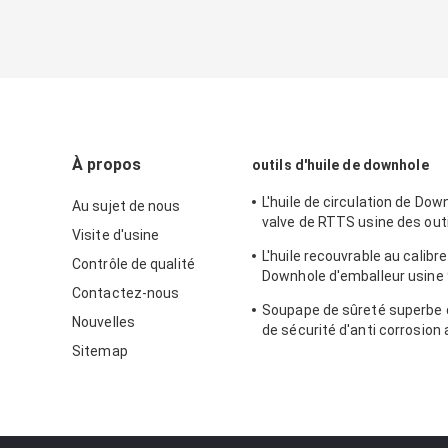
À propos
outils d'huile de downhole
L'huile de circulation de Dow
Au sujet de nous
valve de RTTS usine des outi
Visite d'usine
tige de perceuse 9 5/8"
L'huile recouvrable au calibre
Contrôle de qualité
Downhole d'emballeur usine 
Contactez-nous
essais bons de livre par pou
Soupape de sûreté superbe
Nouvelles
de sécurité d'anti corrosion a
SSV de 8 pouces
Sitemap