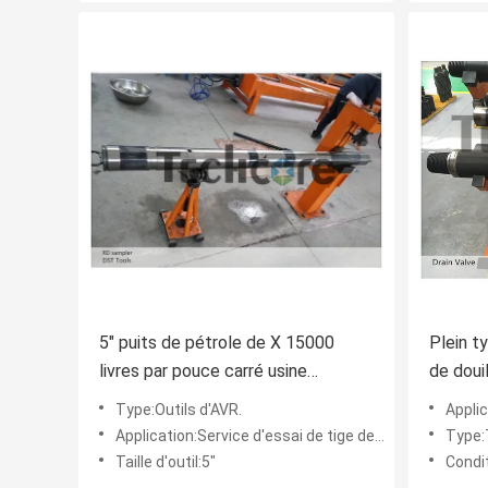
5" puits de pétrole de X 15000
Plein 
livres par pouce carré usine
de doui
l'échantillonneur de disque de
outils 
Type:Outils d'AVR.
Applicti
rupture pour l'essai à haute pression
de soup
Application:Service d'essai de tige de perceuse
Type:T
de Downhole
Taille d'outil:5"
Condit