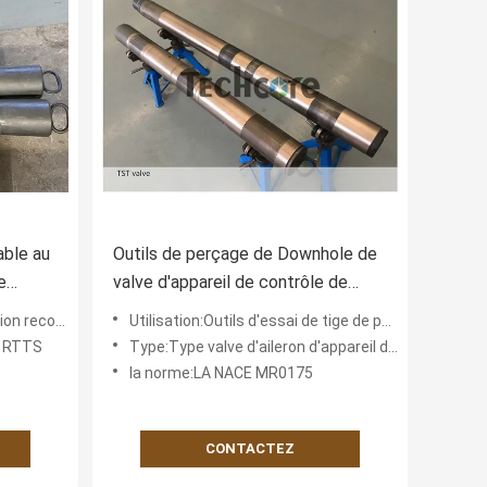
able au
Outils de perçage de Downhole de
e
valve d'appareil de contrôle de
ficelle de tuyauterie, valve d'essai
le au calibre
Utilisation:Outils d'essai de tige de perceuse de Downhole
d'aileron d'essai de puits de pétrole
de RTTS
Type:Type valve d'aileron d'appareil de contrôle de ficelle de tuyauterie
la norme:LA NACE MR0175
CONTACTEZ