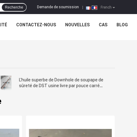
Demande de soumission
Recherche
|
French
ITÉ
CONTACTEZ-NOUS
NOUVELLES
CAS
BLOG
L'huile superbe de Downhole de soupape de
sûreté de DST usine livre par pouce carré
d'acier d'Inconel d'OD 8" 10000
e