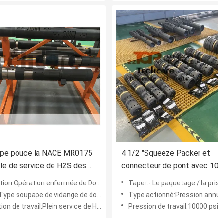
type pouce la NACE MR0175
4 1/2 "Squeeze Packer et
lle de service de H2S des
connecteur de pont avec 1
d'essai de tige de perceuse
PSI Rating pour le service 
on:Opération enfermée de Downhole de trou
Taper:- Le paquetage / la prise
ape de vidange 5
dans le bien de finition
ype soupape de vidange de douille
Type actionné:Pression annu
ion de travail:Plein service de H2S
Pression de travail:10000 psi