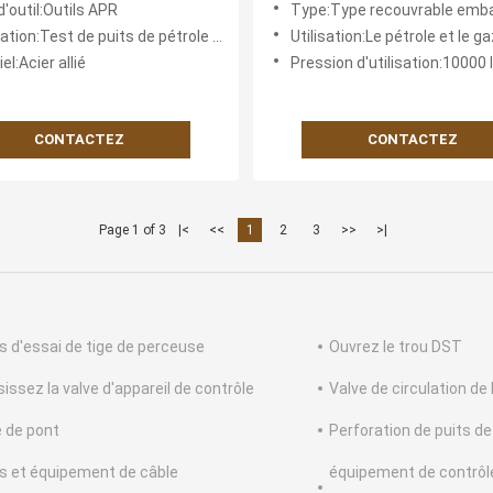
'outil:Outils APR
Type:Type recouvrable emba
5
n:Test de puits de pétrole et opération d'achèvement
Utilisation:Le pétrole et le gaz rompent bien l'opér
el:Acier allié
Pression d'utilisation:10000 livres par 
CONTACTEZ
CONTACTEZ
Page 1 of 3
|<
<<
1
2
3
>>
>|
ls d'essai de tige de perceuse
Ouvrez le trou DST
sissez la valve d'appareil de contrôle
Valve de circulation de
e de pont
Perforation de puits de
ls et équipement de câble
équipement de contrôle