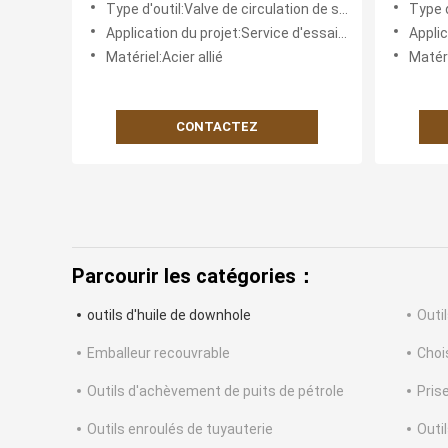
Type d'outil:Valve de circulation de sécurité à disque de rupture
Type d
MR017
Application du projet:Service d'essais dans les puits de pétrole et de gaz
Applicatio
Matériel:Acier allié
Matéri
CONTACTEZ
Parcourir les catégories：
outils d'huile de downhole
Outi
Emballeur recouvrable
Choi
Outils d'achèvement de puits de pétrole
Pris
Outils enroulés de tuyauterie
Outi