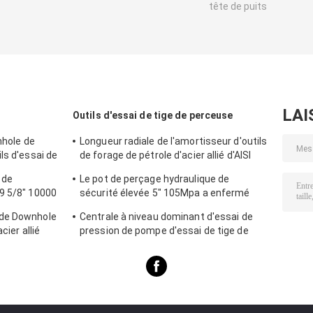
tête de puits
LAI
Outils d'essai de tige de perceuse
nhole de
Longueur radiale de l'amortisseur d'outils
ls d'essai de
de forage de pétrole d'acier allié d'AISI
1170mm
 de
Le pot de perçage hydraulique de
9 5/8" 10000
sécurité élevée 5" 105Mpa a enfermé
ce carré
des outils d'huile de Downhole de trou
 de Downhole
Centrale à niveau dominant d'essai de
cier allié
pression de pompe d'essai de tige de
perceuse de Dst à deux étages