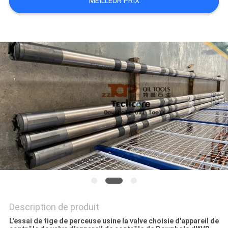
MEILLEUR PRIX
SITE
PRIVACY
POLICY
Description de produit
L'essai de tige de perceuse usine la valve choisie d'appareil de