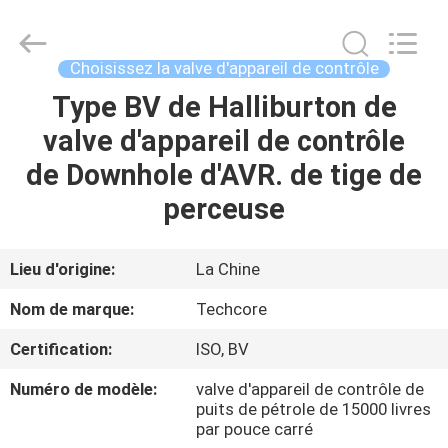
2026
Techcore
Oil
Tools
Co.,Ltd,.
Choisissez la valve d'appareil de contrôle
All
Rights
Type BV de Halliburton de
MAISON
Reserved.
valve d'appareil de contrôle
PRODUITS
de Downhole d'AVR. de tige de
perceuse
AU
SUJET
Lieu d'origine:
La Chine
DE
Nom de marque:
Techcore
NOUS
Certification:
ISO, BV
Numéro de modèle:
valve d'appareil de contrôle de
VISITE
puits de pétrole de 15000 livres
D'USINE
par pouce carré