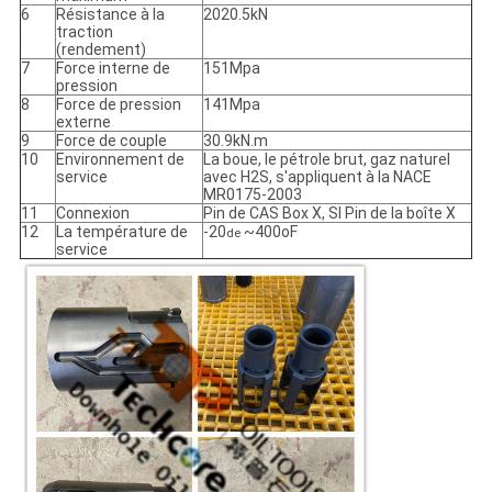
6
Résistance à la
2020.5kN
traction
(rendement)
7
Force interne de
151Mpa
pression
8
Force de pression
141Mpa
externe
9
Force de couple
30.9kN.m
10
Environnement de
La boue, le pétrole brut, gaz naturel
service
avec H2S, s'appliquent à la NACE
MR0175-2003
11
Connexion
Pin de CAS Box X, SI Pin de la boîte X
12
La température de
-20
~400oF
de
service