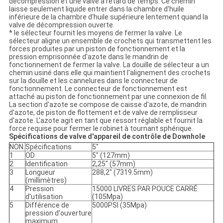
décompression et une valve à retard de temps. Ce chemin
laisse seulement liquide entrer dans la chambre d'huile
inférieure de la chambre d'huile supérieure lentement quand la
valve de décompression ouverte.
* le sélecteur fournit les moyens de fermer la valve. Le
sélecteur aligne un ensemble de crochets qui transmettent les
forces produites par un piston de fonctionnement et la
pression emprisonnée d'azote dans le mandrin de
fonctionnement de fermer la valve. La douille de sélecteur a un
chemin usiné dans elle qui maintient l'alignement des crochets
sur la douille et les cannelures dans le connecteur de
fonctionnement. Le connecteur de fonctionnement est
attaché au piston de fonctionnement par une connexion de fil.
La section d'azote se compose de caisse d'azote, de mandrin
d'azote, de piston de flottement et de valve de remplisseur
d'azote. L'azote agit en tant que ressort réglable et fournit la
force requise pour fermer le robinet à tournant sphérique.
Spécifications de valve d'appareil de contrôle de Downhole
NON.
Spécifications
5"
1
OD
5" (127mm)
2
Identification
2,25" (57mm)
3
Longueur
288,2" (7319.5mm)
(millimètres)
4
Pression
15000 LIVRES PAR POUCE CARRÉ
d'utilisation
(105Mpa)
5
Différence de
5000PSI (35Mpa)
pression d'ouverture
maximum