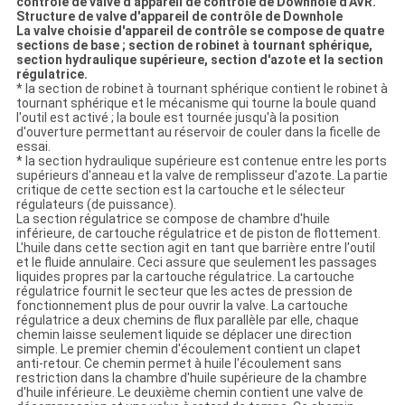
contrôle de valve d'appareil de contrôle de Downhole d'AVR.
Structure de valve d'appareil de contrôle de Downhole
La valve choisie d'appareil de contrôle se compose de quatre
sections de base ; section de robinet à tournant sphérique,
section hydraulique supérieure, section d'azote et la section
régulatrice.
* la section de robinet à tournant sphérique contient le robinet à
tournant sphérique et le mécanisme qui tourne la boule quand
l'outil est activé ; la boule est tournée jusqu'à la position
d'ouverture permettant au réservoir de couler dans la ficelle de
essai.
* la section hydraulique supérieure est contenue entre les ports
supérieurs d'anneau et la valve de remplisseur d'azote. La partie
critique de cette section est la cartouche et le sélecteur
régulateurs (de puissance).
La section régulatrice se compose de chambre d'huile
inférieure, de cartouche régulatrice et de piston de flottement.
L'huile dans cette section agit en tant que barrière entre l'outil
et le fluide annulaire. Ceci assure que seulement les passages
liquides propres par la cartouche régulatrice. La cartouche
régulatrice fournit le secteur que les actes de pression de
fonctionnement plus de pour ouvrir la valve. La cartouche
régulatrice a deux chemins de flux parallèle par elle, chaque
chemin laisse seulement liquide se déplacer une direction
simple. Le premier chemin d'écoulement contient un clapet
anti-retour. Ce chemin permet à huile l'écoulement sans
restriction dans la chambre d'huile supérieure de la chambre
d'huile inférieure. Le deuxième chemin contient une valve de