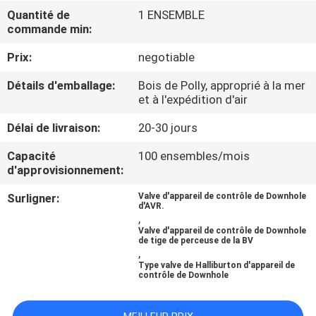
Quantité de
1 ENSEMBLE
commande min:
CONTRÔLE
DE
Prix:
negotiable
QUALITÉ
Détails d'emballage:
Bois de Polly, approprié à la mer
et à l'expédition d'air
CONTACTEZ-
Délai de livraison:
20-30 jours
NOUS
Capacité
100 ensembles/mois
d'approvisionnement:
NOUVELLES
Surligner:
Valve d'appareil de contrôle de Downhole
d'AVR.
,
Valve d'appareil de contrôle de Downhole
CAS
de tige de perceuse de la BV
,
Type valve de Halliburton d'appareil de
contrôle de Downhole
PLAN
DU