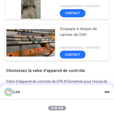
negotiable MOQ:1 ensemble
CONTACT
Soupape à disque de
rupture de DAV
negotiable MOQ:1 ensemble
CONTACT
Choisissez la valve d'appareil de contrôle
Valve d'appareil de contrôle de LPR-N Donwhole pour l'essai de
puits de pétrole
Lee
Valve choisie d'appareil de contrôle de Downhole d'acier allié
pour l'essai de tige de perceuse
4:46 AM
Valve de essai 15000psi OD 127.5mm de Downhole de tige de