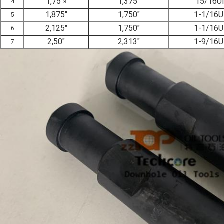
1,75 »
1,375"
15/16U
4
1,875"
1,750"
1-1/16
5
2,125"
1,750"
1-1/16
6
2,50"
2,313"
1-9/16
7