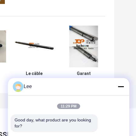
Le câble
Garant
refoule/tige
hydrostatique de
e
standard pèsent
gisement de
Lee
la barre pour la
pétrole d'acier
ficelle d'outils
allié pour des
outils de pêche
11:29 PM
de ficelle de câble
Good day, what product are you looking 
for?
SSEZ UN MESSAGE