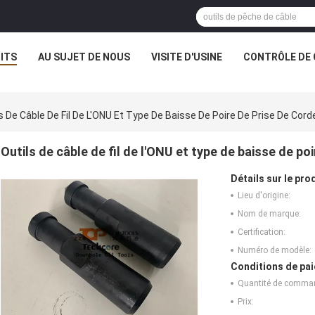
ITS
AU SUJET DE NOUS
VISITE D'USINE
CONTRÔLE DE 
s De Câble De Fil De L'ONU Et Type De Baisse De Poire De Prise De Cor
Outils de câble de fil de l'ONU et type de baisse de p
Détails sur le prod
Lieu d'origine:
Nom de marque:
Certification:
Numéro de modèle:
Conditions de pai
Quantité de comma
Prix: