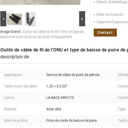
Détails d'emballage:
Délai de livraison:
Capacité d'approvis
Image Grand :
Outils de câble de fil de l'ONU et type de
Contact
baisse de poire de prise de corde d'équipement
Outils de câble de fil de l'ONU et type de baisse de poire d
description de
Application:
Service de câble de puits de pétrole
Utilisa
Taille d'outil de câble:
1,25 » à 2,50"
Connex
norme:
LA NACE MR0175
Conditi
Matériel:
Acier allié
Type:
Nom de produit:
Prise de corde de baisse de poire
Taille d