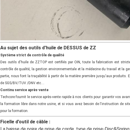
Au sujet des outils d'huile de DESSUS de ZZ
Système strict de contrôle de qualité
Des outils d'huile de ZZTOP est certifiés par OIN, toute la fabrication est st
contrôle de qualité, la gestion environnementale et la médecine du travail et la g
partie, nous font la traçabilité à partir de la matière première jusqu'aux produits
de SGS/BV/TUV /DNV etc….
Continu service après-vente
Techcore fournit le service après-vente rapide à nos clients pour garantir vos av
la formation libre dans notre usine, et si vous avez besoin de l'instruction de s
pour la formation.
Ficelle d'outil de câble :
La baisse de poire de prise de corde, type de prise-Disc&Spring