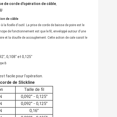
se de corde d'opération de câble
,
NU
tion de câble
 la ficelle d'outil. La prise de corde de baisse de poire est le
ncipe de fonctionnement est que le fil, enveloppé autour d'une
re et la douille de accouplement. Cette action de cale saisit le
92", 0,108" et 0,125"
ype B
est facile pour l'opération.
corde de Slickline
on
Taille de fil
N
0,092" - 0,125"
N
0,092" - 0,125"
N
0,16"