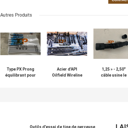
Autres Produits
Type PX Prong
Acier d'API
1,25 » - 2,50"
équilibrant pour
Oilfield Wireline
câble usine le
les outils de ligne
Tool String/allié
joint articulé d
filaire / les outils
Slick Line Tool
ficelle pour
de ligne lisse
String
l'opération de
gisement de
pétrole
LAI
Outils d'essai de tige de perceuse