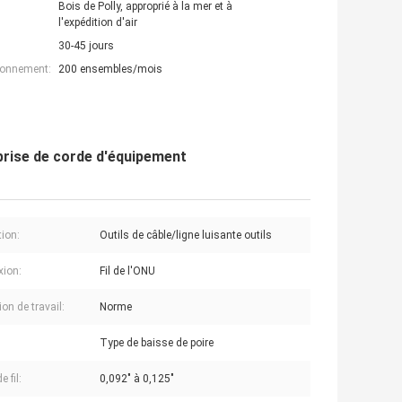
Bois de Polly, approprié à la mer et à
l'expédition d'air
30-45 jours
ionnement:
200 ensembles/mois
e prise de corde d'équipement
tion:
Outils de câble/ligne luisante outils
ion:
Fil de l'ONU
on de travail:
Norme
Type de baisse de poire
e fil:
0,092" à 0,125"