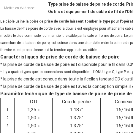
Type prise de baisse de poire de corde
Pri
,
Mettre en évidence:
Outils et équipement de câble de fil de l'O
Le câble usine la poire de prise de corde laissent tomber le type pour l'opéra
La baisse de Prise-poire de corde avec la douille est employée pour attacher le câble à
modèle le plus commode, qui maintient le câble par la cale en forme de poire. Le pri
cannelure de la baisse de poire, est coincé dans une chandelle entre la baisse de poi
thewire et est proportionnelle à la tension appliquée au câble.
Caractéristiques de prise de corde de baisse de poire
* la prise de corde de baisse de poire est disponible pour le fil dans 0,0
* il y a quatre types que les connexions sont disponibles : L'ONU, type Q, type P et t
* la prise de corde est conçue dans toute la ficelle standard OD d'outil
* la prise de corde de baisse de poire est avec la conception simple, il 
de type de baisse de poire de prise de 
Paramètre technique
O.D
Cou de pêche
Connexi
1,25 »
1,187"
15/16U
1
1,50 »
1,375"
15/16U
2
1,50 »
1,375"
15/16U
3