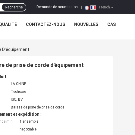
Demande de soumission
Recherche
|
French
QUALITÉ
CONTACTEZ-NOUS
NOUVELLES
CAS
de D'équipement
oire de prise de corde d'équipement
uit:
LA CHINE
Techcore
ISO, BV
Baisse de poire de prise de corde
ement et expédition:
nde min:
1 ensemble
negotiable