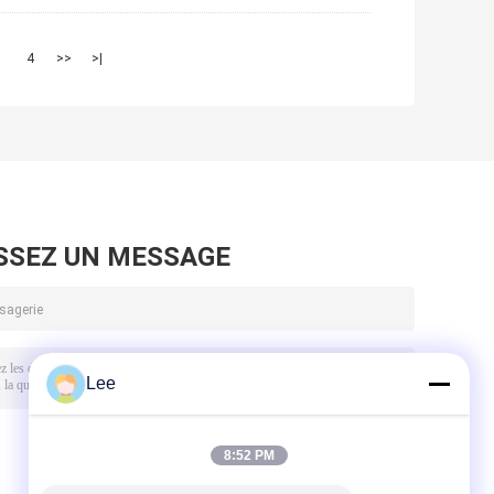
3
4
>>
>|
SSEZ UN MESSAGE
Lee
8:52 PM