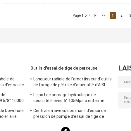
Page 1 of 4
|<
<<
1
2
LAI
Outils d'essai de tige de perceuse
nhole de
Longueur radiale de l'amortisseur d'outils
ls d'essai de
de forage de pétrole d'acier allié d'AISI
1170mm
 de
Le pot de perçage hydraulique de
9 5/8" 10000
sécurité élevée 5" 105Mpa a enfermé
ce carré
des outils d'huile de Downhole de trou
 de Downhole
Centrale à niveau dominant d'essai de
cier allié
pression de pompe d'essai de tige de
perceuse de Dst à deux étages