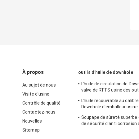
À propos
outils d'huile de downhole
L'huile de circulation de Dow
Au sujet de nous
valve de RTTS usine des outi
Visite d'usine
tige de perceuse 9 5/8"
L'huile recouvrable au calibre
Contrôle de qualité
Downhole d'emballeur usine 
Contactez-nous
essais bons de livre par pou
Soupape de sûreté superbe
Nouvelles
de sécurité d'anti corrosion a
SSV de 8 pouces
Sitemap