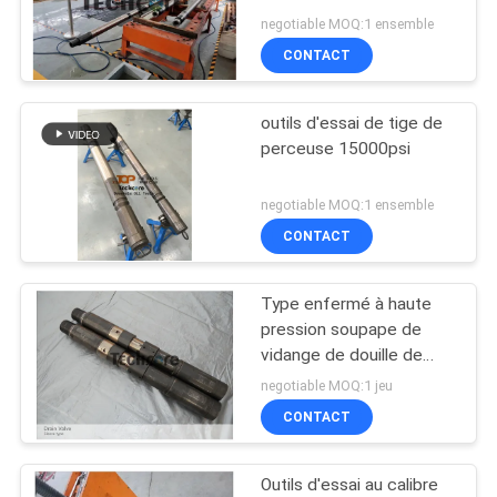
PLAN
DST
negotiable MOQ:1 ensemble
DU
CONTACT
SITE
outils d'essai de tige de
perceuse 15000psi
PRIVACY
POLICY
negotiable MOQ:1 ensemble
CONTACT
Type enfermé à haute
pression soupape de
vidange de douille de
trou d'outils d'essai de
negotiable MOQ:1 jeu
tige de perceuse
CONTACT
Outils d'essai au calibre