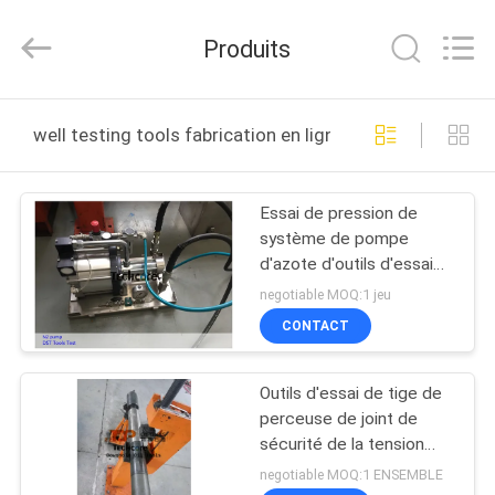
2026
Techcore
Oil
Produits
Tools
Co.,Ltd,.
All
Rights
MAISON
Reserved.
well testing tools fabrication en ligne
PRODUITS
Essai de pression de
système de pompe
AU
d'azote d'outils d'essai
SUJET
de tige de perceuse
negotiable MOQ:1 jeu
d'acier au carbone
DE
CONTACT
NOUS
Outils d'essai de tige de
perceuse de joint de
VISITE
sécurité de la tension
RTTS au calibre
D'USINE
negotiable MOQ:1 ENSEMBLE