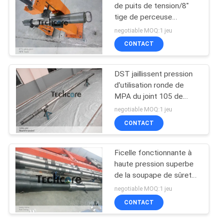
de puits de tension/8"
tige de perceuse
examinant le type de
negotiable MOQ:1 jeu
RTTS
CONTACT
DST jaillissent pression
d'utilisation ronde de
MPA du joint 105 de
glissement de mandrin
negotiable MOQ:1 jeu
d'outils d'essai
CONTACT
Ficelle fonctionnante à
haute pression superbe
de la soupape de sûreté
d'outils d'essai de tige de
negotiable MOQ:1 jeu
perceuse de puits de
CONTACT
pétrole DST