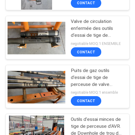
CONTACT
CONTRÔLE
Valve de circulation
DE
enfermée des outils
QUALITÉ
d'essai de tige de
perceuse de trou DST
negotiable MOQ:1 ENSEMBLE
IPO
CONTACTEZ-
CONTACT
NOUS
Puits de gaz outils
d'essai de tige de
NOUVELLES
perceuse de valve
d'essai de 10000 livres
negotiable MOQ:1 ensemble
par pouce carré DAV
CAS
CONTACT
Outils d'essai minces de
BLOG
tige de perceuse d'AVR.
de Downhole de trou de