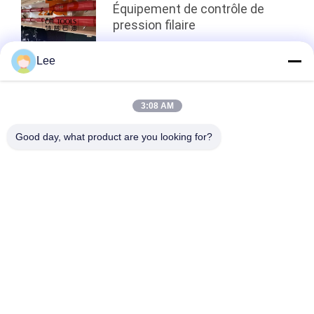
Équipement de contrôle de
pression filaire
Lee
top
3:08 AM
Good day, what product are you looking for?
Catégories populaires
Tous
Outils D'huile De 
Outils D'essai De 
Downhole
Tige De Perceuse
Emballeur 
Ouvrez Le Trou DST
Recouvrable
Choisissez La Valve 
Valve De Circulation 
D'appareil De 
De RD