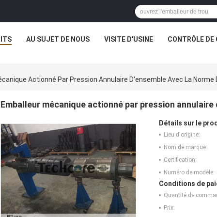
ITS
AU SUJET DE NOUS
VISITE D'USINE
CONTRÔLE DE 
canique Actionné Par Pression Annulaire D'ensemble Avec La Norme 
Emballeur mécanique actionné par pression annulaire
Détails sur le prod
Lieu d'origine:
Nom de marque:
Certification:
Numéro de modèle:
Conditions de pai
Quantité de comma
Prix: