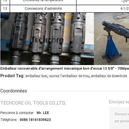
12
Entretenez la température
--29
13
Connexions d'extrémité
4 1/2
Emballeur recouvrable d'arrangement mécanique bon d'essai 13 5/8" - 70Mpa
,
,
Produit Tag:
emballeur bon
ouvrez l'emballeur de trou
emballeur de downhole
Coordonnées
Envoyez v
TECHCORE OIL TOOLS CO.,LTD,
Personne à contacter:
Mr. LEE
Téléphone:
0086 18161839623