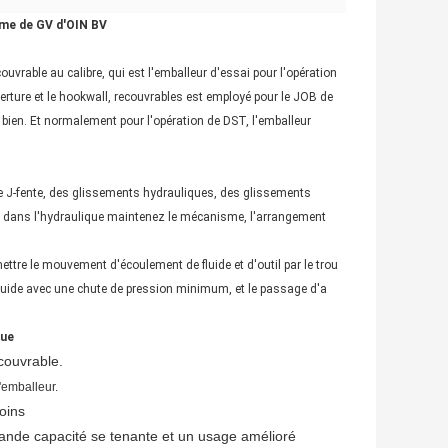
rme de GV d'OIN BV
uvrable au calibre, qui est l'emballeur d'essai pour l'opération
erture et le hookwall, recouvrables est employé pour le JOB de
 bien. Et normalement pour l'opération de DST, l'emballeur
J-fente, des glissements hydrauliques, des glissements
s dans l'hydraulique maintenez le mécanisme, l'arrangement
ettre le mouvement d'écoulement de fluide et d'outil par le trou
luide avec une chute de pression minimum, et le passage d'a
que
couvrable.
'emballeur.
soins
rande capacité se tenante et un usage amélioré