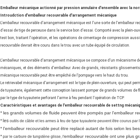
Emballeur mécanique actionné par pression annulaire d'ensemble avec la no
Introudction d'emballeur recouvrable d'arrangement mécanique
L'emballeur recouvrable d'arrangement mécanique est l'une sorte de l'emballeur reco
d'essai de tige de perceuse dans le service bon d'essai. Comporté avec la plein-ouv
test bon, traitant l'opération, et les opérations de cimentage de compression aussi
recouvrable devrait être couru dans le trou avec un tube équipé de circulation.
L'emballeur recouvrable d'arrangement mécanique se compose d'un mécanisme de 
mécaniques, et des éléments d'emballeur. Avec de grands, résistants glissement
mécanique recouvrable peut être empêché de l'pompage vers le haut du trou.
Le retrievabel mécanique d'arrangement est le type de plein-ouverture, qui peut perm
de tuyauterie, également cette conception laissent pomper de grands volumes de f
par le type de tuyauterie perforant l'arme à feu pendant l'opération de TCP.
Caractéristiques et avantages de l'emballeur recouvrable de settng mécani
* les grands volumes de fluide peuvent être pompés par l'emballeur re
*
les
outils de câble et les armes à feu de type tuyauterie peuvent être courus par l
* l'emballeur recouvrable peut être replacé autant de fois selon les be
*
emballeur recouvrable ont une plus g
par le carbure de tungstène glisse, l'