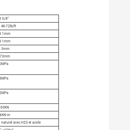
3 5/8"
 48-72lb/ft
8.1mm
3.1mm
5.3mm
573mm
0MPa
8MPa
2MPa
550KN
6KN·m
z naturel avec H2S et acide
C~+204oC