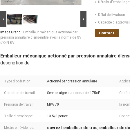
Détails d'emballage:
Délai de livraison:
Capacité d'approvis
Image Grand :
Emballeur mécanique actionné par
Contact
pression annulaire d'ensemble avec la norme de GV
d'OIN BV
Emballeur mécanique actionné par pression annulaire d'en
description de
Type d'opération:
Actionné par pression annulaire
Applica
Condition de travail:
Service aigre au-dessus de 175oF
Chaîne
Pression de travail:
MPA 70
la nor
Taille d'enveloppe:
13 5/8 pouce
Connex
ouvrez l'emballeur de trou
emballeur de d
Mettre en évidence:
,