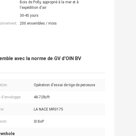
Bois de Polly, approprié à la mer et à
l'expédition d'air
30-45 jours
ionnement:
200 ensembles / mois
semble avec la norme de GV d'OIN BV
tion:
Opération d'essai de tige de perceuse
 d'enveloppe:
48-72lb/ft
me:
LA NACE MR0175
ion:
SI BxP
ownhole