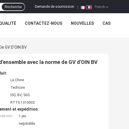
Demande de soumission
Recherche
|
French
QUALITÉ
CONTACTEZ-NOUS
NOUVELLES
CAS
De GV D'OIN BV
 d'ensemble avec la norme de GV d'OIN BV
uit:
La Chine
Techcore
ISO, BV, SGS
RTTS 1310002
ement et expédition:
nde min:
1 jeu
negotiable