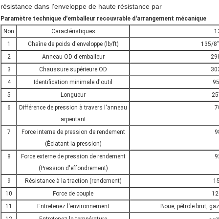
résistance dans l'enveloppe de haute résistance par
Paramètre technique d'emballeur recouvrable d'arrangement mécanique
Non
Caractéristiques
1
1
Chaîne de poids d'enveloppe (lb/ft)
135/8"
2
Anneau OD d'emballeur
29
3
Chaussure supérieure OD
30
4
Identification minimale d'outil
9
5
Longueur
2
6
Différence de pression à travers l'anneau
7
arpentant
7
Force interne de pression de rendement
9
(Éclatant la pression)
8
Force externe de pression de rendement
9
(Pression d'effondrement)
9
Résistance à la traction (rendement)
1
10
Force de couple
12
11
Entretenez l'environnement
Boue, pétrole brut, ga
o