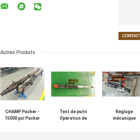
Autres Produits
CHAMP Packer -
Test de puits
Réglage
15000 psi Packer
Opération de
mécanique
récupérable de 7
forage Test
emballeur
pouces avec
mécanique de la
récupérable /
résistance à l'H2S
tige 15000Psi WP
RTTS emballeu