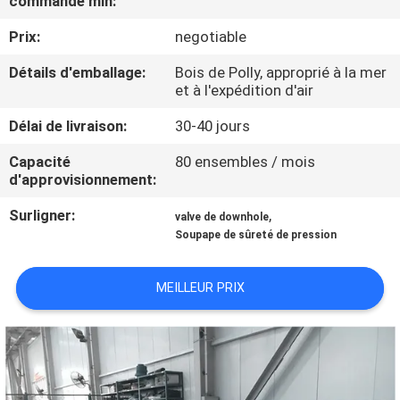
commande min:
Prix:
negotiable
CONTRÔLE
DE
Détails d'emballage:
Bois de Polly, approprié à la mer
et à l'expédition d'air
QUALITÉ
Délai de livraison:
30-40 jours
CONTACTEZ-
Capacité
80 ensembles / mois
d'approvisionnement:
NOUS
Surligner:
,
valve de downhole
Soupape de sûreté de pression
NOUVELLES
MEILLEUR PRIX
CAS
PLAN
DU