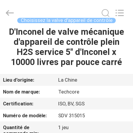
2026
Techcore
Oil
Tools
Co.,Ltd,.
Choisissez la valve d'appareil de contrôle
All
Rights
D'Inconel de valve mécanique
MAISON
Reserved.
d'appareil de contrôle plein
PRODUITS
H2S service 5" d'Inconel x
10000 livres par pouce carré
AU
SUJET
Lieu d'origine:
La Chine
DE
Nom de marque:
Techcore
NOUS
Certification:
ISO, BV, SGS
Numéro de modèle:
SDV 315015
VISITE
D'USINE
Quantité de
1 jeu