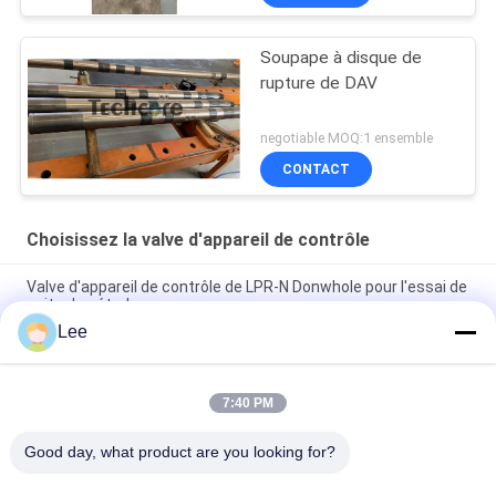
Soupape à disque de
rupture de DAV
negotiable MOQ:1 ensemble
CONTACT
Choisissez la valve d'appareil de contrôle
Valve d'appareil de contrôle de LPR-N Donwhole pour l'essai de
puits de pétrole
Lee
Valve choisie d'appareil de contrôle de Downhole d'acier allié
pour l'essai de tige de perceuse
7:40 PM
Valve de essai 15000psi OD 127.5mm de Downhole de tige de
perceuse d'Inconnel
Good day, what product are you looking for?
Catégories populaires
Tous