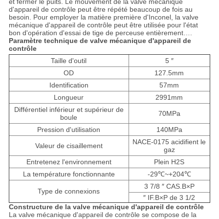
et fermer le puits. Le mouvement de la valve mécanique
d'appareil de contrôle peut être répété beaucoup de fois au
besoin. Pour employer la matière première d'Inconel, la valve
mécanique d'appareil de contrôle peut être utilisée pour l'état
bon d'opération d'essai de tige de perceuse entièrement….
Paramètre technique de valve mécanique d'appareil de
contrôle
Taille d'outil
5 ″
OD
127.5mm
Identification
57mm
Longueur
2991mm
Différentiel inférieur et supérieur de
70MPa
boule
Pression d'utilisation
140MPa
NACE-0175 acidifient le
Valeur de cisaillement
gaz
Entretenez l'environnement
Plein H2S
La température fonctionnante
-29℃~+204℃
3 7/8 ″ CAS.B×P
Type de connexions
″ IF.B×P de 3 1/2
Constructure de la valve mécanique d'appareil de contrôle
La valve mécanique d'appareil de contrôle se compose de la