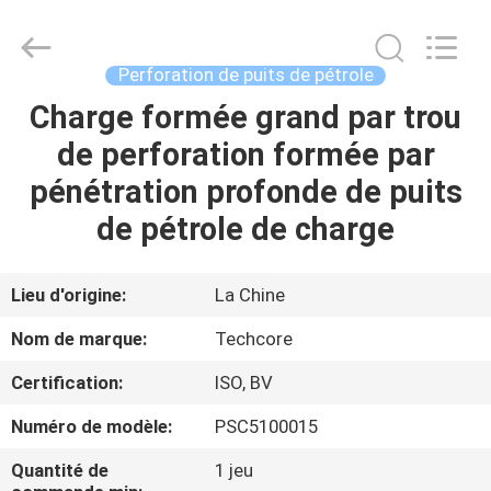
2026
Techcore
Oil
Tools
Co.,Ltd,.
Perforation de puits de pétrole
All
Rights
Charge formée grand par trou
MAISON
Reserved.
de perforation formée par
PRODUITS
pénétration profonde de puits
de pétrole de charge
AU
SUJET
Lieu d'origine:
La Chine
DE
Nom de marque:
Techcore
NOUS
Certification:
ISO, BV
Numéro de modèle:
PSC5100015
VISITE
D'USINE
Quantité de
1 jeu