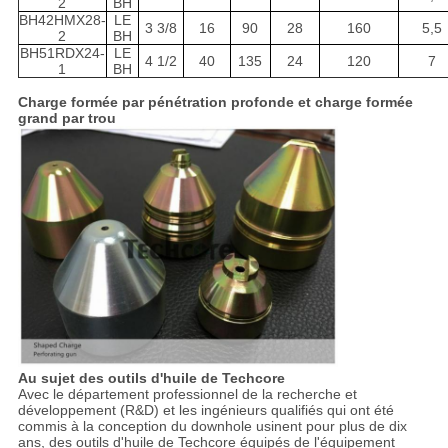
2
BH
BH42HMX28-
LE
3 3/8
16
90
28
160
5,5
2
BH
BH51RDX24-
LE
4 1/2
40
135
24
120
7
1
BH
Charge formée par pénétration profonde et charge formée
grand par trou
Au sujet des outils d'huile de Techcore
Avec le département professionnel de la recherche et
développement (R&D) et les ingénieurs qualifiés qui ont été
commis à la conception du downhole usinent pour plus de dix
ans, des outils d'huile de Techcore équipés de l'équipement