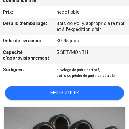
commande min:
Prix:
negotiable
CONTRÔLE
DE
Détails d'emballage:
Bois de Polly, approprié à la mer
et à l'expédition d'air
QUALITÉ
Délai de livraison:
30-45 jours
CONTACTEZ-
Capacité
5 SET/MONTH
d'approvisionnement:
NOUS
Surligner:
,
cuvelage de puits perforé
outils de pêche de puits de pétrole
NOUVELLES
MEILLEUR PRIX
CAS
PLAN
DU