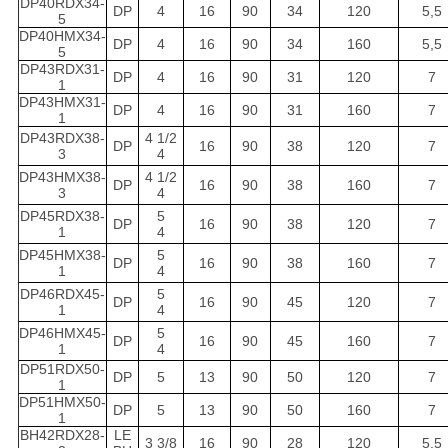
DP40RDX34-
DP
4
16
90
34
120
5,5
5
DP40HMX34-
DP
4
16
90
34
160
5,5
5
DP43RDX31-
DP
4
16
90
31
120
7
1
DP43HMX31-
DP
4
16
90
31
160
7
1
DP43RDX38-
4 1/2
DP
16
90
38
120
7
3
4
DP43HMX38-
4 1/2
DP
16
90
38
160
7
3
4
DP45RDX38-
5
DP
16
90
38
120
7
1
4
DP45HMX38-
5
DP
16
90
38
160
7
1
4
DP46RDX45-
5
DP
16
90
45
120
7
1
4
DP46HMX45-
5
DP
16
90
45
160
7
1
4
DP51RDX50-
DP
5
13
90
50
120
7
1
DP51HMX50-
DP
5
13
90
50
160
7
1
BH42RDX28-
LE
3 3/8
16
90
28
120
5,5