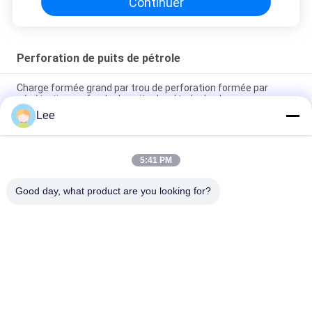
Continuer
Perforation de puits de pétrole
Charge formée grand par trou de perforation formée par
pénétration profonde de puits de pétrole de charge
Lee
Double perforation de puits de pétrole de tête de mise à feu
d'initiation de 2,9 pouces pour perforer l'arme à feu
5:41 PM
Le système bon HT d'arme à feu de perforation conjuguent
dispositif de transmission à retard de temps d'itinéraire
Good day, what product are you looking for?
Catégories populaires
Tous
Outils D'huile De 
Outils D'essai De 
Downhole
Tige De Perceuse
Emballeur 
Ouvrez Le Trou DST