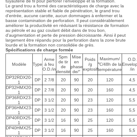
tuyauterie de fil pour perforer l'enveloppe et la formation.
Le grand trou a formé des caractéristiques de charge avec la
représentation stable et fiable de pénétration, le grand trou
d'entrée, aucune carotte, aucun dommages à enfermer et la
basse contamination de perforation. Il peut considérablement
améliorer la productivité en réduisant la résistance de formation
au pétrole et au gaz coulant débit dans de trou bon,
d'augmentation et perte de pression décroissante. Ainsi il peut
largement être répandu pour la perforation dans la zone brute
lourde et la formation non consolidée de grès.
Spécifications de charge formée
Spm
Mise
Maximum/
Arme
Poids
O.D.
de tir
en
Modèle
Type
à feu
/g
℃/48h de la
Envelo
de
phase
O.D./in
explosif
/in
température
densité
de/°
DP32RDX20-
DP
2 7/8
20
90
20
120
4,5
1
DP32HMX20-
DP
2 7/8
20
90
20
160
4,5
1
DP36RDX23-
DP
3 1/2
20
90
23
120
5,5
1
DP36HMX23-
DP
3 1/2
20
90
23
160
5,5
1
DP40RDX25-
DP
3 1/2
16
90
25
120
5,5
1
DP40HMX25-
DP
3 1/2
16
90
25
160
5,5
1