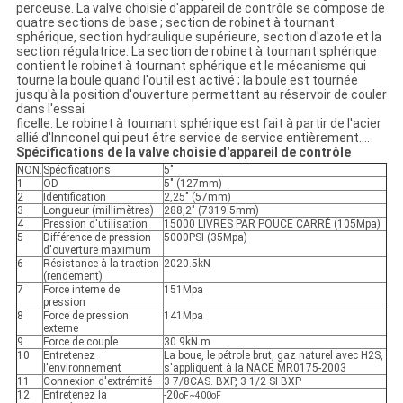
perceuse.
La valve choisie d'appareil de contrôle se compose de
quatre sections de base ; section de robinet à tournant
sphérique, section hydraulique supérieure, section d'azote et la
section régulatrice. La section de robinet à tournant sphérique
contient le robinet à tournant sphérique et le mécanisme qui
tourne la boule quand l'outil est activé ; la boule est tournée
jusqu'à la position d'ouverture permettant au réservoir de couler
dans l'essai
ficelle. Le robinet à tournant sphérique est fait à partir de l'acier
allié d'Innconel qui peut être service de service entièrement….
Spécifications de la valve choisie d'appareil de contrôle
NON.
Spécifications
5"
1
OD
5" (127mm)
2
Identification
2,25" (57mm)
3
Longueur (millimètres)
288,2" (7319.5mm)
4
Pression d'utilisation
15000 LIVRES PAR POUCE CARRÉ (105Mpa)
5
Différence de pression
5000PSI (35Mpa)
d'ouverture maximum
6
Résistance à la traction
2020.5kN
(rendement)
7
Force interne de
151Mpa
pression
8
Force de pression
141Mpa
externe
9
Force de couple
30.9kN.m
10
Entretenez
La boue, le pétrole brut, gaz naturel avec H2S,
l'environnement
s'appliquent à la NACE MR0175-2003
11
Connexion d'extrémité
3 7/8CAS. BXP, 3 1/2 SI BXP
12
Entretenez la
-20
oF~400oF