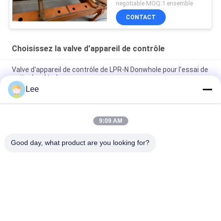
negotiable MOQ:1 ensemble
CONTACT
Choisissez la valve d'appareil de contrôle
Valve d'appareil de contrôle de LPR-N Donwhole pour l'essai de
puits de pétrole
Lee
Valve choisie d'appareil de contrôle de Downhole d'acier allié
pour l'essai de tige de perceuse
9:09 AM
Valve de essai 15000psi OD 127.5mm de Downhole de tige de
perceuse d'Inconnel
Good day, what product are you looking for?
Catégories populaires
Tous
Outils D'huile De 
Outils D'essai De 
Downhole
Tige De Perceuse
Emballeur 