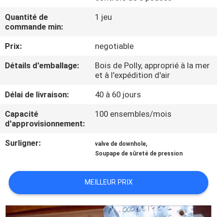
Quantité de
1 jeu
CONTRÔLE
commande min:
DE
Prix:
negotiable
QUALITÉ
Détails d'emballage:
Bois de Polly, approprié à la mer
et à l'expédition d'air
CONTACTEZ-
Délai de livraison:
40 à 60 jours
NOUS
Capacité
100 ensembles/mois
d'approvisionnement:
NOUVELLES
Surligner:
,
valve de downhole
Soupape de sûreté de pression
CAS
MEILLEUR PRIX
PLAN
DU