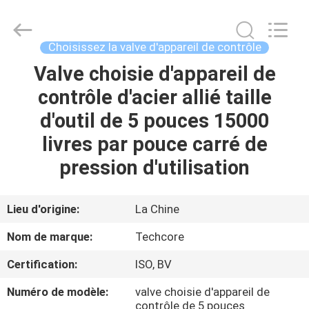
2026
Techcore
Oil
Tools
Co.,Ltd,.
Choisissez la valve d'appareil de contrôle
All
Rights
Valve choisie d'appareil de
MAISON
Reserved.
contrôle d'acier allié taille
PRODUITS
d'outil de 5 pouces 15000
livres par pouce carré de
AU
pression d'utilisation
SUJET
DE
Lieu d'origine:
La Chine
NOUS
Nom de marque:
Techcore
Certification:
ISO, BV
VISITE
Numéro de modèle:
valve choisie d'appareil de
D'USINE
contrôle de 5 pouces