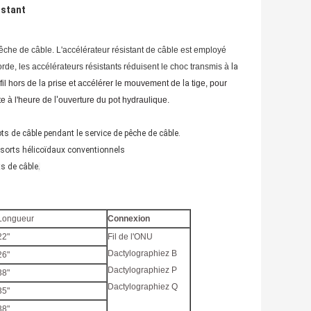
istant
pêche de câble. L'accélérateur résistant de câble est employé
orde, les accélérateurs résistants réduisent le choc transmis à
la
fil hors de
la
prise et accélérer le mouvement de
la
tige, pour
te à l'heure de
l'
ouverture du pot hydraulique.
ots de câble pendant le service de pêche de câble.
essorts hélicoïdaux conventionnels
ts de câble
.
.
Longueur
Connexion
22"
Fil de l'ONU
Dactylographiez B
26"
Dactylographiez P
38"
Dactylographiez Q
35"
38"