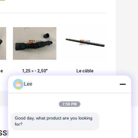
de
1,25 » - 2,50"
Le câble
câble usine le
refoule/tige
Lee
de
joint articulé de
standard pèsent
e
ficelle pour
la barre pour la
l'opération de
ficelle d'outils
gisement de
7:56 PM
pétrole
Good day, what product are you looking 
for?
SSEZ UN MESSAGE