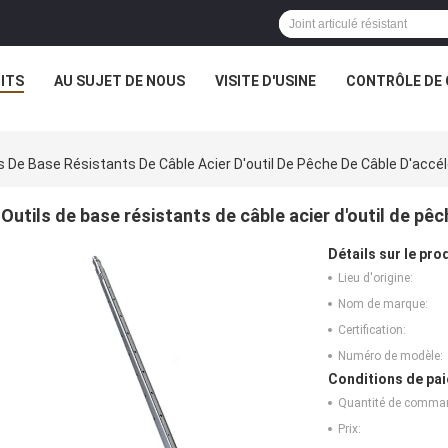
ITS
AU SUJET DE NOUS
VISITE D'USINE
CONTRÔLE DE 
s De Base Résistants De Câble Acier D'outil De Pêche De Câble D'accél
Outils de base résistants de câble acier d'outil de pêc
Détails sur le prod
Lieu d'origine:
Nom de marque:
Certification:
Numéro de modèle:
Conditions de pai
Quantité de comma
Prix: