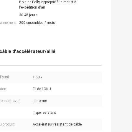
Bois de Polly, approprié à la mer et à
l'expédition d'air
30-45 jours
ionnement:
200 ensembles / mois
câble d'accélérateur/allié
d'outil:
1,50 »
ion:
Fil de l'ONU
on de travail:
la norme
Type résistant
 produit:
Accélérateur résistant de câble