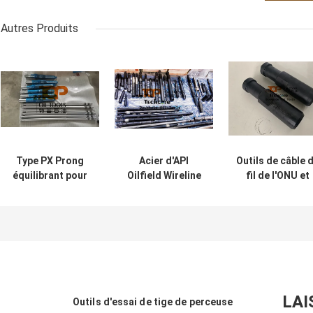
Autres Produits
Type PX Prong
Acier d'API
Outils de câble 
équilibrant pour
Oilfield Wireline
fil de l'ONU et
les outils de ligne
Tool String/allié
type de baisse 
filaire / les outils
Slick Line Tool
poire de prise d
de ligne lisse
String
corde
d'équipement
LAI
Outils d'essai de tige de perceuse