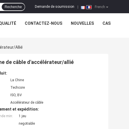
Demande de soumission
Recherche
|
French
QUALITÉ
CONTACTEZ-NOUS
NOUVELLES
CAS
érateur/allié
he de câble d'accélérateur/allié
uit:
La Chine
Techcore
ISO, BV
Accélérateur de câble
ement et expédition:
nde min:
1 jeu
negotiable