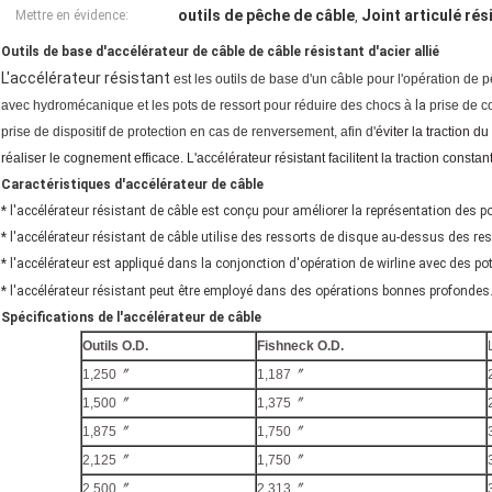
outils de pêche de câble
Joint articulé rés
Mettre en évidence:
,
Outils de base d'accélérateur de câble de câble résistant d'acier allié
L'accélérateur résistant
est les outils de base d'un câble pour l'opération de 
avec hydromécanique et les pots de ressort pour réduire des chocs à
la
prise de c
prise de dispositif de protection en cas de renversement, afin d'
éviter la traction du 
réaliser le cognement efficace. L'accélérateur résistant facilitent la traction constan
Caractéristiques d'accélérateur de câble
* l'accélérateur résistant de câble est conçu pour améliorer la représentation des p
* l'accélérateur résistant de câble utilise des ressorts de disque au-dessus des r
* l'accélérateur est appliqué dans la conjonction d'opération de wirline avec des po
* l'accélérateur résistant peut être employé dans des opérations bonnes profondes
Spécifications de l'accélérateur de câble
Outils O.D.
Fishneck O.D.
1,250〞
1,187〞
1,500〞
1,375〞
1,875〞
1,750〞
2,125〞
1,750〞
2,500〞
2,313〞