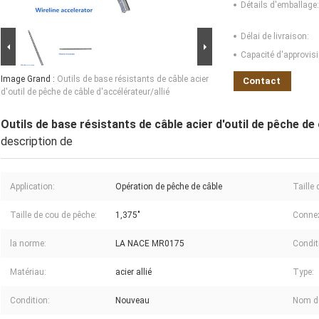
Détails d'emballage:
Délai de livraison:
Capacité d'approvis
Image Grand :
Outils de base résistants de câble acier
Contact
d'outil de pêche de câble d'accélérateur/allié
Outils de base résistants de câble acier d'outil de pêche de 
description de
Application:
Opération de pêche de câble
Taille 
Taille de cou de pêche:
1,375"
Connex
la norme:
LA NACE MR0175
Conditi
Matériau:
acier allié
Type:
Condition:
Nouveau
Nom du