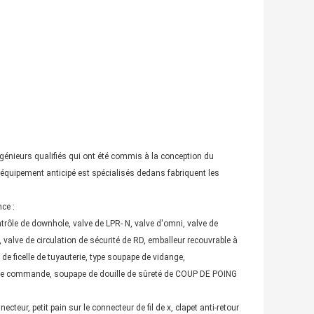
génieurs qualifiés qui ont été commis à la conception du
'équipement anticipé est spécialisés dedans fabriquent les
nce :
ontrôle de downhole, valve de LPR- N, valve d'omni, valve de
, valve de circulation de sécurité de RD, emballeur recouvrable à
de ficelle de tuyauterie, type soupape de vidange,
u de commande, soupape de douille de sûreté de COUP DE POING
cteur, petit pain sur le connecteur de fil de x, clapet anti-retour