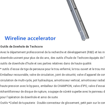
Outils de Dowhole de Techcore
Avec le département professionnel de la recherche et développement (R&D) et les in
downhole usinent pour plus de dix ans, des outils d'huile de Techcore équipés de l
outils de downhole d'huile et ses parties relatives dans de haute qualité.
* outils d'essai de tige de perceuse pour le trou enfermé, le trou ouvert et le trou mi
Emballeur recouvrable, valve de circulation, joint de sécurité, valve d'appareil de c
circulation de multi-cycle, pot hydraulique, amortisseur vertical, amortisseur radial
haute pression avec le by-pass, emballeur de CHAMPION, valve d'IPO, valve d'essai 
échantillonneur de disque de rupture, soupape de sûreté superbe avec le pannea
pour l'opération de downhole et ainsi de suite.
Outils *Coiled de tuyauterie : Double connecteur de glissement, petit pain sur le conne