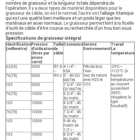
nombre de graisseur et la longueur totale dépendra de
l'opération.
Il y a deux types de matériel disponibles pour le
graisseur de câble, on est le normal, l'autre est
l'alliage titanique
qui est une qualité bien meilleure et un poids léger que les
matériaux en acier normaux.
Le graisseur
permettent à
la
ficelle
d'outil de câble d'être courue ou recherchée d'un trou bon sous
pression.
Spécifications de graisseur intégral
Identification
Pression
Taille
Connexion
Service
Travail
(millimètre)
d'utilisation
de
Environnement
La
(livres par
câble
température
pouce
carré)
62(65)
5000
Ф1.8-
4 1/4" -
Pétrole brut,
-29℃---
--
6SA
l'eau
+121℃ (à
Ф3.2
Gaz de nature
hautes
76(78)
5000
5' - 4H DU
avec H2S et
températures
MATIN
CO2
au courant
103
5000
7 3/4" - 5H
ascendant
DU MATIN
350℃
76(78)
10000
5 3/4" - 4h
récupérez le
du matin
type
103
10000
8 3/8" - 4h
facultatif)
du matin
76(78)
15000
7 3/4" - 4h
du matin
103
15000
9 4h du
matin de
1/2 » -
103
10000
8 3/8" - 4h
du matin