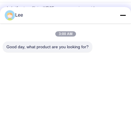
Lubrificateur filaire WPCE avec connexion rapide
Lee
Connexion rapide industrielle légère des syndicats des
graisseurs 10000psi
3:00 AM
Équipement API Wireline Blowout Preventer de contrôle de la
pression de tête de puits de COUP DE POING
Good day, what product are you looking for?
Catégories populaires
Tous
Outils D'huile De 
Outils D'essai De 
Downhole
Tige De Perceuse
Emballeur 
Ouvrez Le Trou DST
Recouvrable
Choisissez La Valve 
Valve De Circulation 
D'appareil De 
De RD
Contrôle
Outils 
Prise De Pont