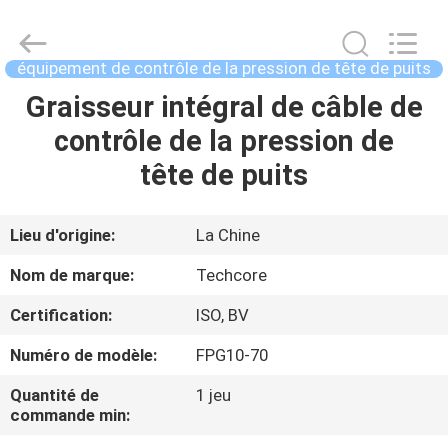
2026
Techcore
Oil
Tools
Co.,Ltd,.
équipement de contrôle de la pression de tête de puits
All
Rights
Graisseur intégral de câble de
MAISON
Reserved.
contrôle de la pression de
PRODUITS
tête de puits
AU
Lieu d'origine:
La Chine
SUJET
Nom de marque:
Techcore
DE
Certification:
ISO, BV
NOUS
Numéro de modèle:
FPG10-70
VISITE
Quantité de
1 jeu
commande min:
D'USINE