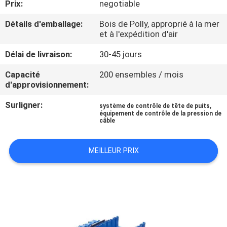
Prix:
negotiable
CONTRÔLE
Détails d'emballage:
Bois de Polly, approprié à la mer
et à l'expédition d'air
DE
Délai de livraison:
30-45 jours
QUALITÉ
Capacité
200 ensembles / mois
d'approvisionnement:
CONTACTEZ-
Surligner:
,
NOUS
système de contrôle de tête de puits
équipement de contrôle de la pression de
câble
NOUVELLES
MEILLEUR PRIX
CAS
PLAN
DU